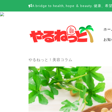
Skip
A bridge to health, hope & beauty.
to
content
ホー
お知
やるねっと！美容コラム