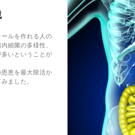
境
オールを作れる人の
腸内細菌の多様性、
が多いということが
の恩恵を最大限活か
てみました。