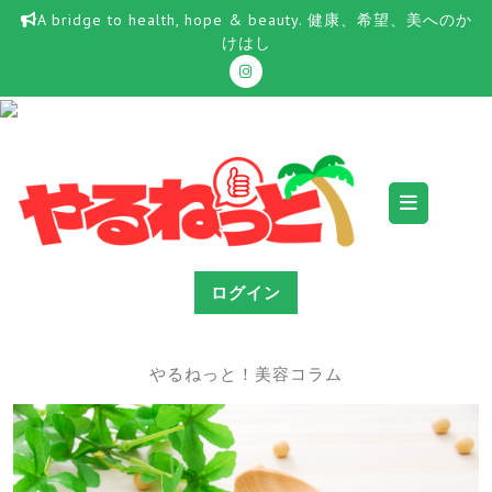
Skip
A bridge to health, hope & beauty. 健康、希望、美へのか
to
けはし
content
Ope
Butt
ログイン
やるねっと！美容コラム