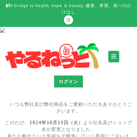
Skip
A bridge to health, hope & beauty. 健康、希望、美へのか
to
けはし
content
Ope
Butt
ログイン
いつも弊社及び弊社商品をご愛顧いただきありがとうご
ざいます。
このたび、
2024年10月15日（火）
より社名及びショップ
名が変更となりました。
新たな船出という気持ちで精進していく所存にございま