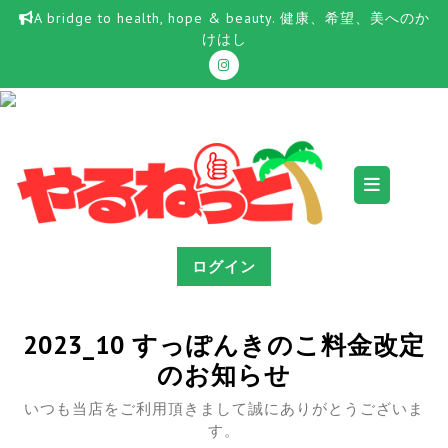
Skip
A bridge to health, hope & beauty. 健康、希望、美へのか
to
けはし
content
Ope
Butt
ログイン
2023_10 すっぽんきのこ料金改定
のお知らせ
いつも当店をご利用頂きまして誠にありがとうございま
す。