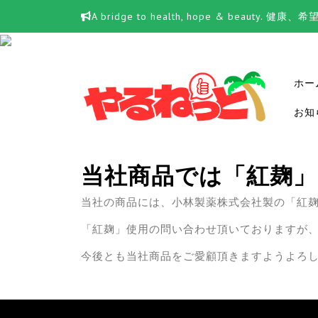
Skip
A bridge to health, hope & beauty.
to
content
ホー
お知
当社商品では「紅麹」
当社の商品には、小林製薬株式会社製の「紅
「紅麹」使用の問い合わせ頂いておりますが
今後とも当社商品をご愛顧頂きますようよろ