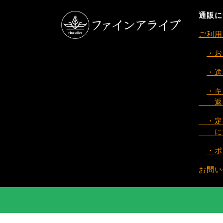
通販に
ご利用
・お
・送
・キ
返品
・定
につ
・ポ
お問い