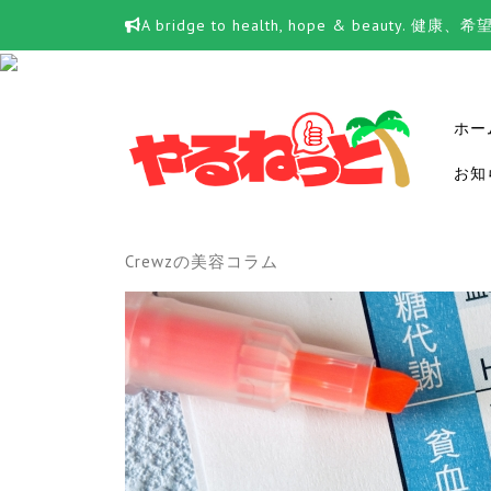
Skip
A bridge to health, hope & beauty.
to
content
ホー
お知
Crewzの美容コラム