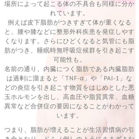
場所によって起こる体の不具合も同様に分か
れています。
例えば皮下脂肪がつきすぎて体が重くなる
と、腰や膝などに整形外科疾患を発症しやす
くなります。さらにひどくなると気管にも脂
肪がつき、睡眠時無呼吸症候群を引き起こす
可能性も。
名前の通り、内臓につく脂肪である内臓脂肪
は過剰に溜まると「TNF-α」や「PAI-1」な
どの炎症を引き起こす物質をはじめとした悪
玉ホルモンを出し、高血圧や脂質異常、血糖
異常など合併症の要因になることがわかって
います。
つまり、脂肪が増えることが生活習慣病の引
き金となり、ドミノ倒しのようにさまざまな