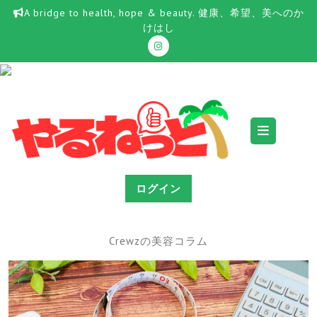
Skip
A bridge to health, hope & beauty. 健康、希望、美へのか
to
けはし
content
Ope
Butt
ログイン
Crewzの美容コラム