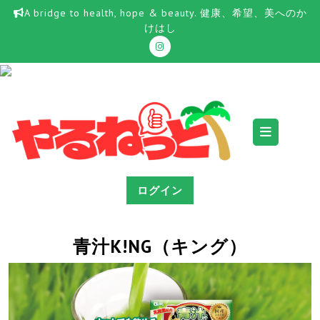
Skip
A bridge to health, hope & beauty. 健康、希望、美へのか
to
けはし
content
Ope
Butt
ログイン
青汁K!NG（キング）