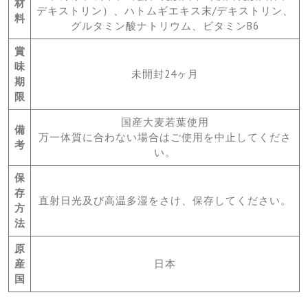
材
デキストリン）、ハトムギエキス末/デキストリン、
料
グルタミン酸ナトリウム、ビタミンB6
賞
味
未開封24ヶ月
期
限
国産大麦若葉使用
備
万一体質に合わない場合はご使用を中止してくださ
考
い。
保
存
直射日光及び高温多湿をさけ、保存してください。
方
法
原
産
日本
国