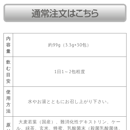
内
容
約99g（3.3g×30包）
量
飲
む
1日1～2包程度
目
安
使
用
水やお湯とともにお召し上がり下さい。
方
法
大麦若葉（国産）、難消化性デキストリン、ケー
原
ル、緑茶、玄米、蜂蜜、乳酸菌末（殺菌乳酸菌体、